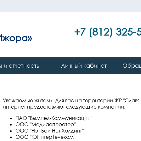
+7 (812) 325-
Ижора»
 и отчетность
Личный кабинет
Обра
Уважаемые жители! Для вас на территории ЖР "Славянк
интернет предоставляют следующие компании:
ПАО "Вымпел-Коммуникации"
ООО "Медиаоператор"
ООО "Нэт Бай Нэт Холдинг"
ООО "ЮПитерТелеком"