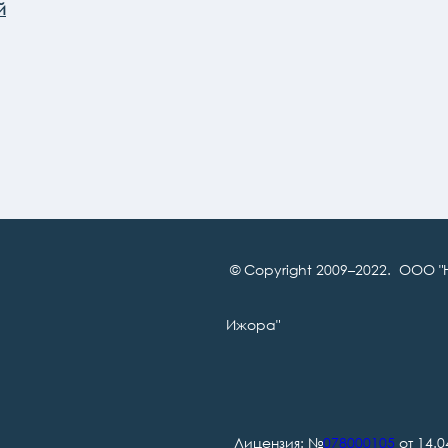
й
© Copyright 2009–2022. ООО "
Ижора"
Лицензия: №
078000105
от 14.0